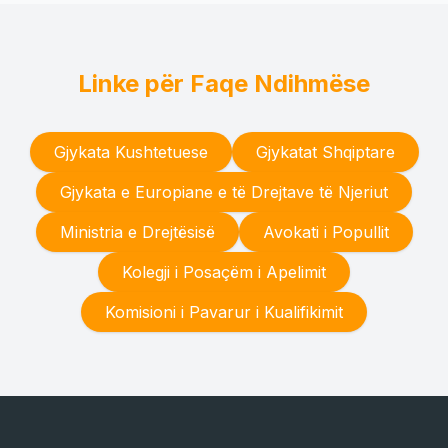
Linke për Faqe Ndihmëse
Gjykata Kushtetuese
Gjykatat Shqiptare
Gjykata e Europiane e të Drejtave të Njeriut
Ministria e Drejtësisë
Avokati i Popullit
Kolegji i Posaçëm i Apelimit
Komisioni i Pavarur i Kualifikimit